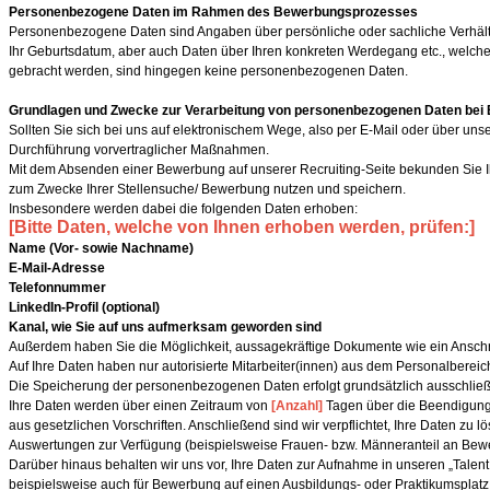
Personenbezogene Daten im Rahmen des Bewerbungsprozesses
Personenbezogene Daten sind Angaben über persönliche oder sachliche Verhältni
Ihr Geburtsdatum, aber auch Daten über Ihren konkreten Werdegang etc., welche m
gebracht werden, sind hingegen keine personenbezogenen Daten.
Grundlagen und Zwecke zur Verarbeitung von personenbezogenen Daten be
Sollten Sie sich bei uns auf elektronischem Wege, also per E-Mail oder über
Durchführung vorvertraglicher Maßnahmen.
Mit dem Absenden einer Bewerbung auf unserer Recruiting-Seite bekunden Sie I
zum Zwecke Ihrer Stellensuche/ Bewerbung nutzen und speichern.
Insbesondere werden dabei die folgenden Daten erhoben:
[Bitte Daten, welche von Ihnen erhoben werden, prüfen:]
Name (Vor- sowie Nachname)
E-Mail-Adresse
Telefonnummer
LinkedIn-Profil (optional)
Kanal, wie Sie auf uns aufmerksam geworden sind
Außerdem haben Sie die Möglichkeit, aussagekräftige Dokumente wie ein Anschr
Auf Ihre Daten haben nur autorisierte Mitarbeiter(innen) aus dem Personalbereich
Die Speicherung der personenbezogenen Daten erfolgt grundsätzlich ausschließli
Ihre Daten werden über einen Zeitraum von
[Anzahl]
Tagen über die Beendigung 
aus gesetzlichen Vorschriften. Anschließend sind wir verpflichtet, Ihre Daten z
Auswertungen zur Verfügung (beispielsweise Frauen- bzw. Männeranteil an Bew
Darüber hinaus behalten wir uns vor, Ihre Daten zur Aufnahme in unseren „Talent
beispielsweise auch für Bewerbung auf einen Ausbildungs- oder Praktikumsplatz.