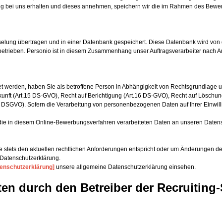
ung bei uns erhalten und dieses annehmen, speichern wir die im Rahmen des Be
elung übertragen und in einer Datenbank gespeichert. Diese Datenbank wird von
 betrieben. Personio ist in diesem Zusammenhang unser Auftragsverarbeiter nach Art
t werden, haben Sie als betroffene Person in Abhängigkeit von Rechtsgrundlage u
nft (Art.15 DS-GVO), Recht auf Berichtigung (Art.16 DS-GVO), Recht auf Löschung
1 DSGVO). Sofern die Verarbeitung von personenbezogenen Daten auf Ihrer Einwilli
die in diesem Online-Bewerbungsverfahren verarbeiteten Daten an unseren Datensch
sie stets den aktuellen rechtlichen Anforderungen entspricht oder um Änderungen
 Datenschutzerklärung.
tenschutzerklärung]
unsere allgemeine Datenschutzerklärung einsehen.
en durch den Betreiber der Recruiting-