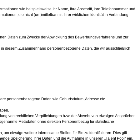
rmationen wie beispielsweise Ihr Name, Ihre Anschrift, Ihre Telefonnummer und
onen, die nicht (un-)mittelbar mit Ihrer wirklichen Identität in Verbindung
ogenen Daten zum Zwecke der Abwicklung des Bewerbungsverfahrens und zur
uns in diesem Zusammenhang personenbezogene Daten, die wir ausschließlich
itere personenbezogene Daten wie Geburtsdatum, Adresse etc.
haben.
llung von rechtlichen Verpflichtungen bzw. der Abwehr von etwaigen Ansprüchen
s sogenannte Metadaten ohne direkten Personenbezug für statistische
 etwaige weitere interessante Stellen für Sie zu identifizieren. Dies gilt
hende Speicherung Ihrer Daten und die Aufnahme in unseren „Talent Pool“ ein.