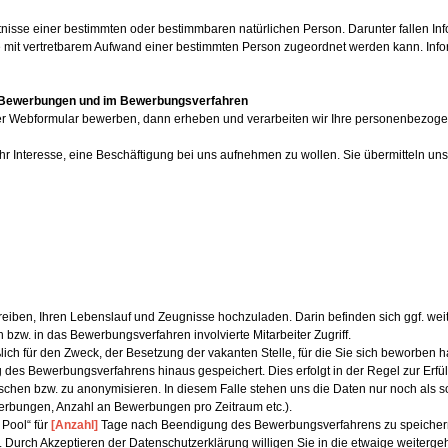
sse einer bestimmten oder bestimmbaren natürlichen Person. Darunter fallen Info
it vertretbarem Aufwand einer bestimmten Person zugeordnet werden kann. Informati
i Bewerbungen und im Bewerbungsverfahren
 unser Webformular bewerben, dann erheben und verarbeiten wir Ihre personenbez
hr Interesse, eine Beschäftigung bei uns aufnehmen zu wollen. Sie übermitteln 
eiben, Ihren Lebenslauf und Zeugnisse hochzuladen. Darin befinden sich ggf. we
 bzw. in das Bewerbungsverfahren involvierte Mitarbeiter Zugriff.
ch für den Zweck, der Besetzung der vakanten Stelle, für die Sie sich beworben 
des Bewerbungsverfahrens hinaus gespeichert. Dies erfolgt in der Regel zur Erfü
u löschen bzw. zu anonymisieren. In diesem Falle stehen uns die Daten nur noch al
erbungen, Anzahl an Bewerbungen pro Zeitraum etc.).
 Pool“ für
[Anzahl]
Tage nach Beendigung des Bewerbungsverfahrens zu speichern, um
 Durch Akzeptieren der Datenschutzerklärung willigen Sie in die etwaige weiterge