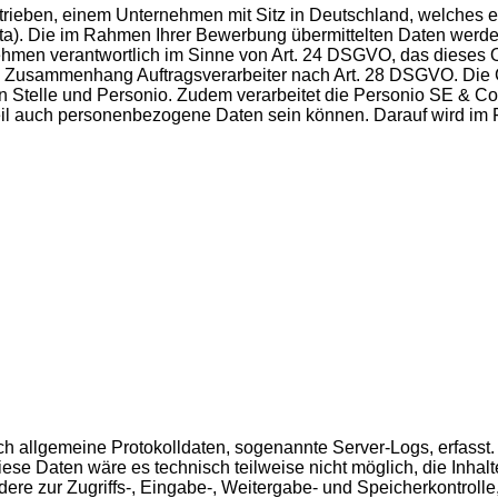
betrieben, einem Unternehmen mit Sitz in Deutschland, welch
ata). Die im Rahmen Ihrer Bewerbung übermittelten Daten werde
ehmen verantwortlich im Sinne von Art. 24 DSGVO, das dieses O
m Zusammenhang Auftragsverarbeiter nach Art. 28 DSGVO. Die Gr
en Stelle und Personio. Zudem verarbeitet die Personio SE & Co
 Teil auch personenbezogene Daten sein können. Darauf wird i
isch allgemeine Protokolldaten, sogenannte Server-Logs, erfas
se Daten wäre es technisch teilweise nicht möglich, die Inhalt
dere zur Zugriffs-, Eingabe-, Weitergabe- und Speicherkontro