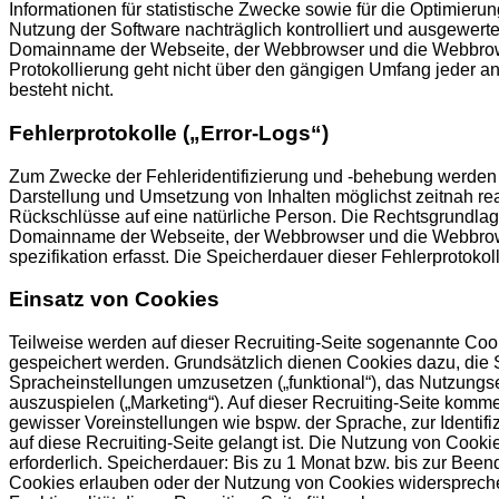
Informationen für statistische Zwecke sowie für die Optimier
Nutzung der Software nachträglich kontrolliert und ausgewert
Domainname der Webseite, der Webbrowser und die Webbrowser
Protokollierung geht nicht über den gängigen Umfang jeder and
besteht nicht.
Fehlerprotokolle („Error-Logs“)
Zum Zwecke der Fehleridentifizierung und -behebung werden so
Darstellung und Umsetzung von Inhalten möglichst zeitnah re
Rückschlüsse auf eine natürliche Person. Die Rechtsgrundlage
Domainname der Webseite, der Webbrowser und die Webbrowser
spezifikation erfasst. Die Speicherdauer dieser Fehlerprotokol
Einsatz von Cookies
Teilweise werden auf dieser Recruiting-Seite sogenannte Cooki
gespeichert werden. Grundsätzlich dienen Cookies dazu, die S
Spracheinstellungen umzusetzen („funktional“), das Nutzungs
auszuspielen („Marketing“). Auf dieser Recruiting-Seite kom
gewisser Voreinstellungen wie bspw. der Sprache, zur Identi
auf diese Recruiting-Seite gelangt ist. Die Nutzung von Cookie
erforderlich. Speicherdauer: Bis zu 1 Monat bzw. bis zur Be
Cookies erlauben oder der Nutzung von Cookies widerspreche