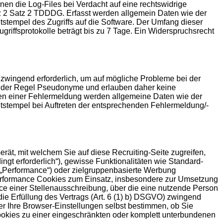
en die Log-Files bei Verdacht auf eine rechtswidrige
atz 2 Satz 2 TDDDG. Erfasst werden allgemein Daten wie der
tempel des Zugriffs auf die Software. Der Umfang dieser
riffsprotokolle beträgt bis zu 7 Tage. Ein Widerspruchsrecht
 zwingend erforderlich, um auf mögliche Probleme bei der
in der Regel Pseudonyme und erlauben daher keine
eten einer Fehlermeldung werden allgemeine Daten wie der
stempel bei Auftreten der entsprechenden Fehlermeldung/-
rät, mit welchem Sie auf diese Recruiting-Seite zugreifen,
gt erforderlich“), gewisse Funktionalitäten wie Standard-
(„Performance“) oder zielgruppenbasierte Werbung
 Performance Cookies zum Einsatz, insbesondere zur Umsetzung
ce einer Stellenausschreibung, über die eine nutzende Person
 die Erfüllung des Vertrags (Art. 6 (1) b) DSGVO) zwingend
er Ihre Browser-Einstellungen selbst bestimmen, ob Sie
ookies zu einer eingeschränkten oder komplett unterbundenen