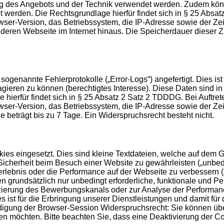
ung des Angebots und der Technik verwendet werden. Zudem könn
et werden. Die Rechtsgrundlage hierfür findet sich in § 25 Abs
-Version, das Betriebssystem, die IP-Adresse sowie der Zeits
eren Webseite im Internet hinaus. Die Speicherdauer dieser Zug
genannte Fehlerprotokolle („Error-Logs“) angefertigt. Dies ist
agieren zu können (berechtigtes Interesse). Diese Daten sind 
 hierfür findet sich in § 25 Absatz 2 Satz 2 TDDDG. Bei Auftr
-Version, das Betriebssystem, die IP-Adresse sowie der Zeit
le beträgt bis zu 7 Tage. Ein Widerspruchsrecht besteht nicht.
es eingesetzt. Dies sind kleine Textdateien, welche auf dem Ge
icherheit beim Besuch einer Website zu gewährleisten („unbedin
erlebnis oder die Performance auf der Webseite zu verbessern 
men grundsätzlich nur unbedingt erforderliche, funktionale und
fizierung des Bewerbungskanals oder zur Analyse der Performan
s ist für die Erbringung unserer Dienstleistungen und damit für
endigung der Browser-Session Widerspruchsrecht: Sie können üb
n möchten. Bitte beachten Sie, dass eine Deaktivierung der C